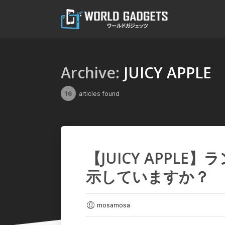
Archive:
JUICY APPLE
16
articles found
【JUICY APPLE
示していますか？
mosamosa